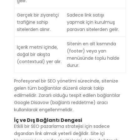
gelir.
Gerçek bir ziyaretçi
Sadece link satışı
trafiğine sahip
yapmak için kurulmuş
sitelerden alınır.
paravan sitelerden gelir.
Sitenin en alt kısmında
İçerik metni içinde,
(footer) veya yan
doğal bir akışta
menüsünde toplu halde
(contextual) yer alır.
durur.
Profesyonel bir SEO yönetimi sürecinde, sitenize
gelen tüm bağlantılar düzenli olarak takip
edilmelidir. Zararlı olduğu tespit edilen bağlantılar
Google Disavow (bağlantı reddetme) aracı
kullanılarak engellenmelidir.
İç ve Dış Bağlantı Dengesi
Etkili bir SEO pazarlama stratejisi için sadece
dışarıdan link almak yeterli değildir. Site içi