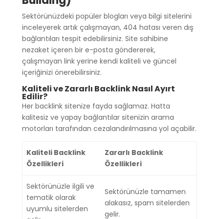
Building)
Sektörünüzdeki popüler blogları veya bilgi sitelerini
inceleyerek artık çalışmayan, 404 hatası veren dış
bağlantıları tespit edebilirsiniz. Site sahibine
nezaket içeren bir e-posta göndererek,
çalışmayan link yerine kendi kaliteli ve güncel
içeriğinizi önerebilirsiniz.
Kaliteli ve Zararlı Backlink Nasıl Ayırt
Edilir?
Her backlink sitenize fayda sağlamaz. Hatta
kalitesiz ve yapay bağlantılar sitenizin arama
motorları tarafından cezalandırılmasına yol açabilir.
Kaliteli Backlink
Zararlı Backlink
Özellikleri
Özellikleri
Sektörünüzle ilgili ve
Sektörünüzle tamamen
tematik olarak
alakasız, spam sitelerden
uyumlu sitelerden
gelir.