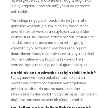
hiyerarşiyi ve sayfa otoritelerini doğru dağıtmak
için iç bağlantı (internal link) yapısı da optimize
edilmelidir.
Yeni aldığınız güçlü bir backlinkin değerini site
geneline yaymak için, link alan sayfadan diğer
önemli hizmet veya ürün sayfalarınıza iç linkler
vermelisiniz. Bu sayede arama motoru botları site
içindeki sayfalar arasında daha rahat geçiş
yapabilir. Aynı zamanda, içeriklerinizde nişinizi
destekleyen Google Search Central veya sektörel
otorite sitelerine dış bağlantı (external link)
vermek, içeriğinizin bilgi doğruluğunu pekiştirir.
Backlink satın almak SEO için riskli midir?
Evet, yapay ve toplu paketler halinde satılan
backlinkler arama motorlarının yönergelerine
aykırıdır ve sitenizin arama sonuçlarından
silinmesine neden olabilir. Bağlantı inşası tamamen
doğal ve zamana yayılan bir süreç olmalıdır.
No-follow ve Do-follow link farkı nedir?