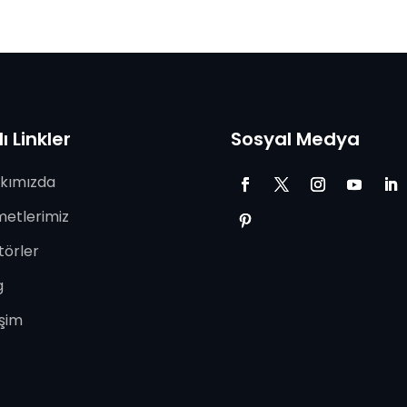
lı Linkler
Sosyal Medya
kımızda
metlerimiz
törler
g
işim