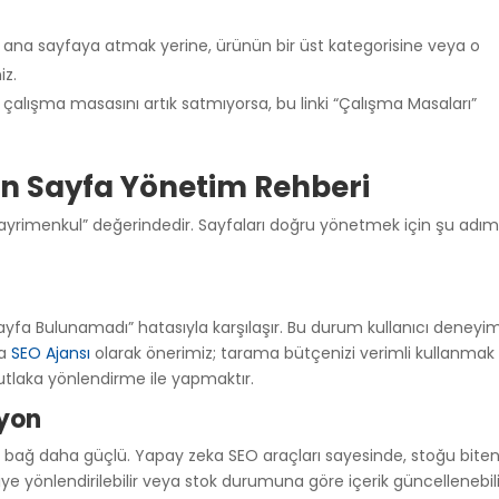
 ana sayfaya atmak yerine, ürünün bir üst kategorisine veya o
iz.
 çalışma masasını artık satmıyorsa, bu linki “Çalışma Masaları”
in Sayfa Yönetim Rehberi
yrimenkul” değerindedir. Sayfaları doğru yönetmek için şu adıml
Sayfa Bulunamadı” hatasıyla karşılaşır. Bu durum kullanıcı deneyim
za
SEO Ajansı
olarak önerimiz; tarama bütçenizi verimli kullanmak
tlaka yönlendirme ile yapmaktır.
yon
aki bağ daha güçlü. Yapay zeka SEO araçları sayesinde, stoğu bite
iye yönlendirilebilir veya stok durumuna göre içerik güncellenebili