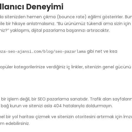
llanıcı Deneyimi
nda sitenizden hemen çıkma (bounce rate) eğilimi gösterirler. Bu
e bir hikaye anlatmalısınız. “Bu ürünümüz tükendi ama sizin için
?” yaklaşımı, dijital pazarlama başarınızı artıracaktır.
gibi net ve kısa
mza-seo-ajansi.com/blog/seo-pazarlama
üler kategorilerinize verdiğiniz iç linkler, sitenizin genel gücünü
r işlem değil, bir SEO pazarlama sanatıdır. Trafik alan sayfaların
yla bağ kurun ve sitenizi asla 404 hatalarıyla doldurmayın.
bir yol haritası çizmek ve sitenizin otoritesini artırmak için İmz
m edebilirsiniz.