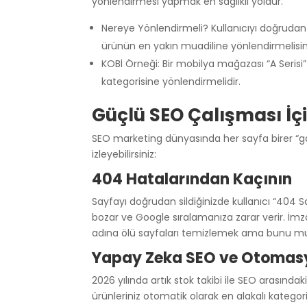
yönlendirmesi yapmak en sağlıklı yoldur.
Nereye Yönlendirmeli? Kullanıcıyı doğrudan
ürünün en yakın muadiline yönlendirmelisin
KOBİ Örneği: Bir mobilya mağazası “A Serisi”
kategorisine yönlendirmelidir.
Güçlü SEO Çalışması İç
SEO marketing dünyasında her sayfa birer “ga
izleyebilirsiniz:
404 Hatalarından Kaçının
Sayfayı doğrudan sildiğinizde kullanıcı “404 
bozar ve Google sıralamanıza zarar verir. İm
adına ölü sayfaları temizlemek ama bunu mu
Yapay Zeka SEO ve Otomas
2026 yılında artık stok takibi ile SEO arasınd
ürünleriniz otomatik olarak en alakalı kategor