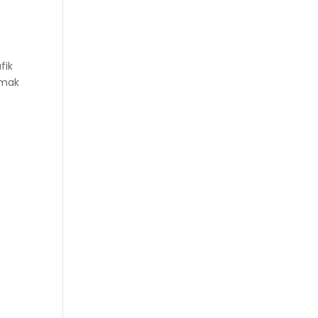
fik
tmak