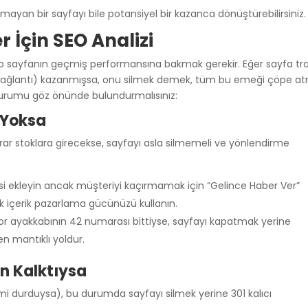
 olmayan bir sayfayı bile potansiyel bir kazanca dönüştürebilirsiniz.
 İçin SEO Analizi
 o sayfanın geçmiş performansına bakmak gerekir. Eğer sayfa tra
ış bağlantı) kazanmışsa, onu silmek demek, tüm bu emeği çöpe a
 durumu göz önünde bulundurmalısınız:
a Yoksa
rar stoklara girecekse, sayfayı asla silmemeli ve yönlendirme
esi ekleyin ancak müşteriyi kaçırmamak için “Gelince Haber Ver”
k içerik pazarlama gücünüzü kullanın.
spor ayakkabının 42 numarası bittiyse, sayfayı kapatmak yerine
n mantıklı yoldur.
an Kalktıysa
i durduysa), bu durumda sayfayı silmek yerine 301 kalıcı