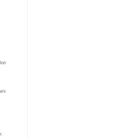
arı
ini
n
r.